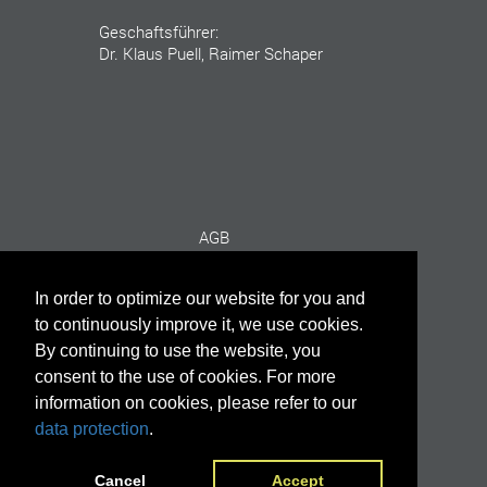
Geschaftsführer:
Dr. Klaus Puell, Raimer Schaper
AGB
Copyright
In order to optimize our website for you and
to continuously improve it, we use cookies.
Datenschutz
By continuing to use the website, you
consent to the use of cookies. For more
Disclaimer
information on cookies, please refer to our
data protection
.
Impressum
Cancel
Accept